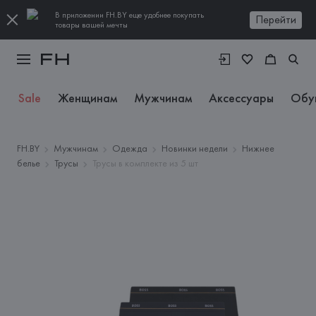
В приложении FH.BY еще удобнее покупать
Перейти
товары вашей мечты
Sale
Женщинам
Мужчинам
Аксессуары
Обу
FH.BY
Мужчинам
Одежда
Новинки недели
Нижнее
белье
Трусы
Трусы в комплекте из 5 шт