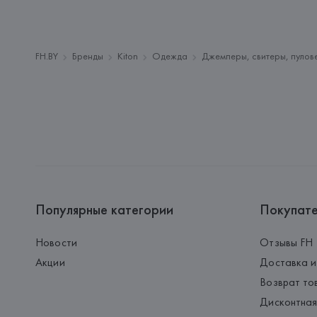
FH.BY
Бренды
Kiton
Одежда
Джемперы, свитеры, пулов
Популярные категории
Покупат
Новости
Отзывы FH
Акции
Доставка и
Возврат то
Дисконтная