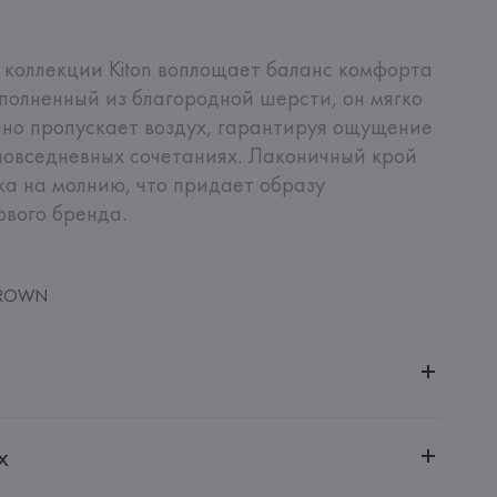
коллекции Kiton воплощает баланс комфорта 
ыполненный из благородной шерсти, он мягко 
чно пропускает воздух, гарантируя ощущение 
повседневных сочетаниях. Лаконичный крой 
ка на молнию, что придает образу 
вого бренда.
BROWN
ительной ответственностью "БелВиринея"
х
20030, г. Минск, ул. Немига, 5, пом. 39
A