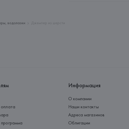
Адрес: 
ИТАЛИЯ, 
Ciro Paone SPA
Страна происхождения товара
еры, водолазки
Джемпер из шерсти
елям
Информация
О компании
 оплата
Наши контакты
вара
Адреса магазинов
 программа
Облигации