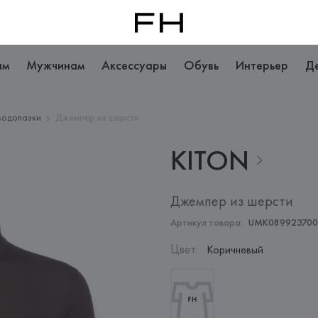
ам
Мужчинам
Аксессуары
Обувь
Интерьер
Д
водолазки
Джемпер из шерсти
KITON
Джемпер из шерсти
Артикул товара:
UMK089923700
Цвет
:
Коричневый