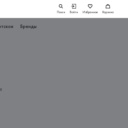
Поиск
Войти
Избранное
Корзина
етское
Бренды
8