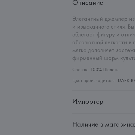
Описание
Элегантный джемпер из 
и изысканного стиля. В
облегает фигуру и отли
абсолютной легкости в 
мягко дополняет застеж
фирменный шарм культо
Состав
:
100% Шерсть
Цвет производителя
:
DARK 
Импортер
Импортер: 
Общество с дополн
Наличие в магазина
Адрес: 
Республика Беларусь, 2
Производитель: 
Ciro Paone SP