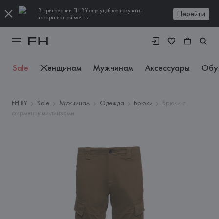
В приложении FH.BY еще удобнее покупать
Перейти
товары вашей мечты
Sale
Женщинам
Мужчинам
Аксессуары
Обу
FH.BY
Sale
Мужчинам
Одежда
Брюки
Брюки с
фирменными линзами