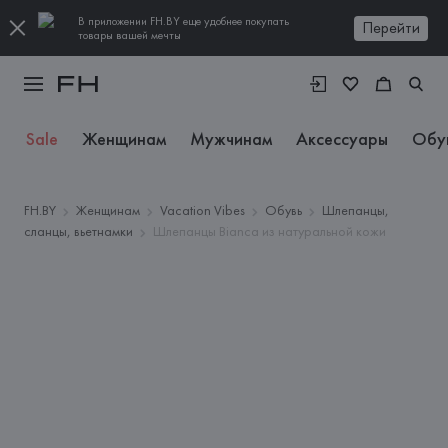
В приложении FH.BY еще удобнее покупать
Перейти
товары вашей мечты
Sale
Женщинам
Мужчинам
Аксессуары
Обу
FH.BY
Женщинам
Vacation Vibes
Обувь
Шлепанцы,
сланцы, вьетнамки
Шлепанцы Bianca из натуральной кожи