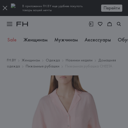
В приложении FH.BY еще удобнее покупать
Перейти
товары вашей мечты
Sale
Женщинам
Мужчинам
Аксессуары
Обу
FH.BY
Женщинам
Одежда
Новинки недели
Домашняя
одежда
Пижамные рубашки
Пижамная рубашка CHEETA