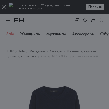
В приложении FH.BY еще удобнее покупать
Перейти
товары вашей мечты
Sale
Женщинам
Мужчинам
Аксессуары
Обу
FH.BY
Sale
Женщинам
Одежда
Джемперы, свитеры,
пуловеры, водолазки
Свитер NESPOLA с принтом и вышивкой