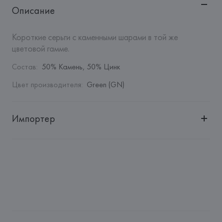
Описание
Короткие серьги с каменными шарами в той же 
цветовой гамме.
Состав
:
50% Камень, 50% Цинк
Цвет производителя
:
Green (GN)
Импортер
Импортер: 
Общество с дополнительной ответственностью 
"БелВиринея"
Адрес: 
Республика Беларусь, 220030, г. Минск, ул. 
Немига, 5, пом. 39
Производитель: 
Barata & Ramilo, S.A.
Адрес: 
ПОРТУГАЛИЯ, 
Barata & Ramilo, S.A., Rua do Sistelo, 
Lugar de Santegãos. 4435-429 Rio Tinto,