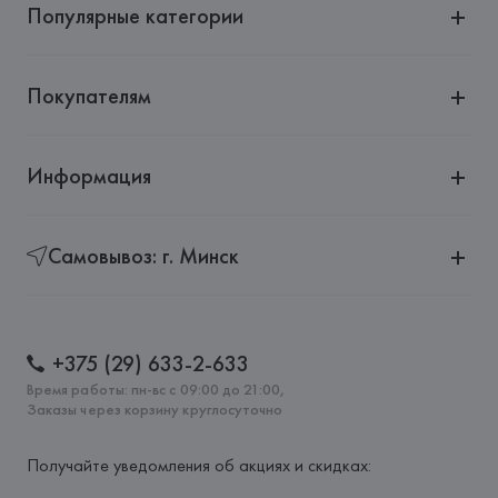
Популярные категории
Страна происхождения товара: 
КИТАЙ
Покупателям
Информация
Самовывоз: г. Минск
+375 (29) 633-2-633
Время работы: пн-вс с 09:00 до 21:00,
Заказы через корзину круглосуточно
Получайте уведомления об акциях и скидках: