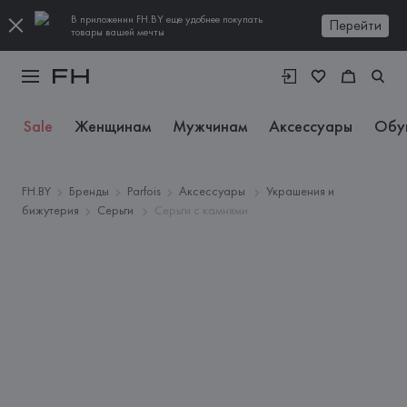
В приложении FH.BY еще удобнее покупать
Перейти
товары вашей мечты
Sale
Женщинам
Мужчинам
Аксессуары
Обу
FH.BY
Бренды
Parfois
Аксессуары
Украшения и
бижутерия
Серьги
Серьги с камнями