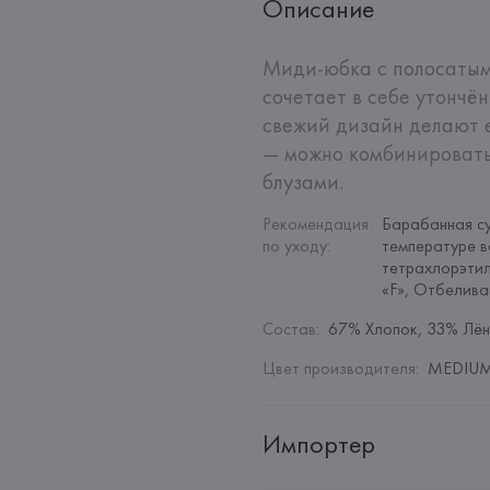
Описание
Миди‑юбка с полосатым 
сочетает в себе утончён
свежий дизайн делают е
— можно комбинировать
блузами.
Рекомендация 
Барабанная су
по уходу
:
температуре в
тетрахлорэтил
«F», Отбелив
Состав
:
67% Хлопок, 33% Лён
Цвет производителя
:
MEDIUM 
Импортер