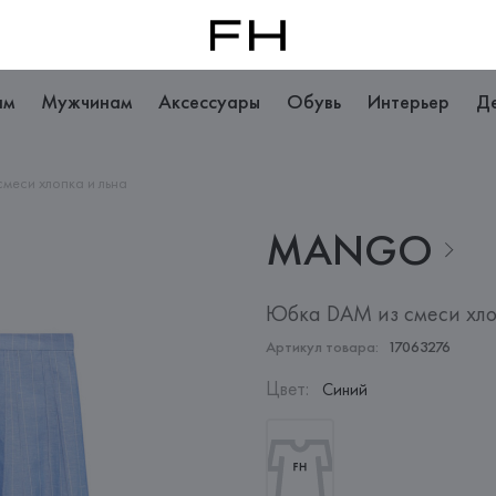
ам
Мужчинам
Аксессуары
Обувь
Интерьер
Д
меси хлопка и льна
MANGO
Юбка DAM из смеси хло
Артикул товара:
17063276
Цвет
:
Синий