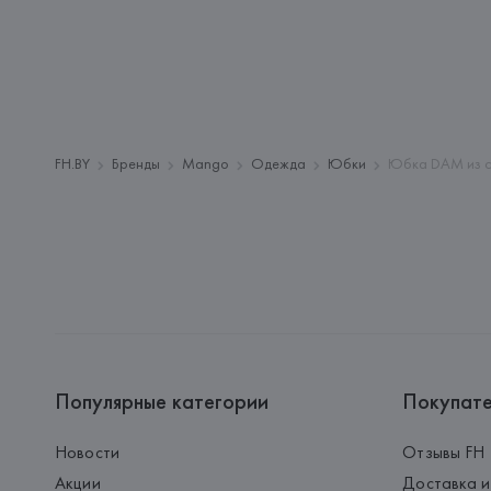
FH.BY
Бренды
Mango
Одежда
Юбки
Юбка DAM из см
Популярные категории
Покупат
Новости
Отзывы FH
Акции
Доставка и