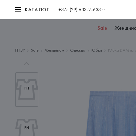
КАТАЛОГ
+375 (29) 633-2-633
Sale
Женщин
FH.BY
Sale
Женщинам
Одежда
Юбки
Юбка DAM из с