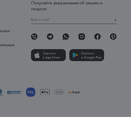
Получайте уведомления об акциях и
скидках:
льных
нальных
Скачать
Скачать
в App Store
в Google Play