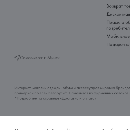
Возврат то
Дисконтная
Правила об
потребител
Мобильное
Подарочны
Самовывоз: г. Минск
Интернет-магазин одежды, обуви и аксессуаров мировых брендов
примеркой по всей Беларуси*. Самовывоз из фирменных салонов с
*Подробнее на странице «
Доставка и оплата
»