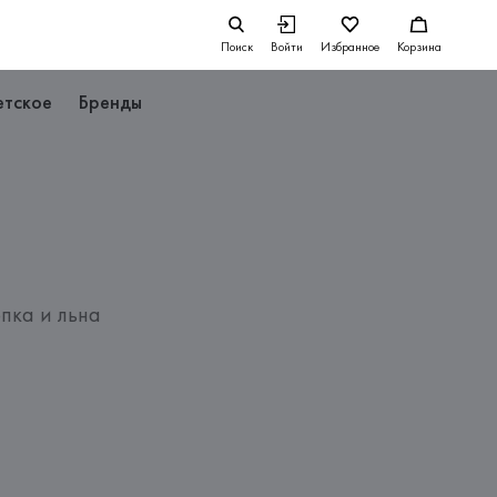
Поиск
Войти
Избранное
Корзина
етское
Бренды
пка и льна