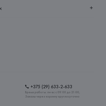
ительной ответственностью "Белмаркетцентр"
х
0030, г. Минск, ул. Немига, 5, пом. 39, ком. 1
 S.A.
S.A., Via Augusta 10 (Pol. Ind. Riera de Caldes), 08184 
lona),
: 
КАМБОДЖА
+375 (29) 633-2-633
Время работы: пн-вс с 09:00 до 21:00,
Заказы через корзину круглосуточно