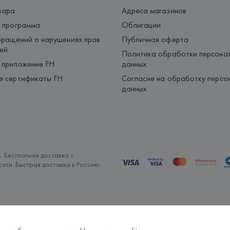
вара
Адреса магазинов
 программа
Облигации
ращений о нарушениях прав
Публичная оферта
ей
Политика обработки персона
 приложение FH
данных
е сертификаты FH
Согласие на обработку персо
данных
. Бесплатная доставка с
ети. Быстрая доставка в Россию.