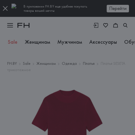
В приложении FH.BY еще удобнее покупать
Перейти
товары вашей мечты
Sale
Женщинам
Мужчинам
Аксессуары
Обу
FH.BY
Sale
Женщинам
Одежда
Платья
Платья SESETA
трикотажное