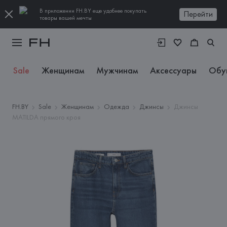
В приложении FH.BY еще удобнее покупать
Перейти
товары вашей мечты
Sale
Женщинам
Мужчинам
Аксессуары
Обу
FH.BY
Sale
Женщинам
Одежда
Джинсы
Джинсы
MATILDA прямого кроя