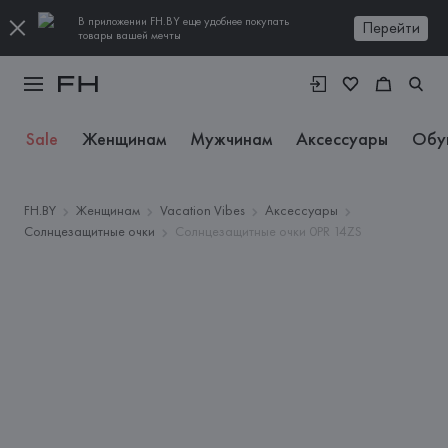
В приложении FH.BY еще удобнее покупать
Перейти
товары вашей мечты
Sale
Женщинам
Мужчинам
Аксессуары
Обу
FH.BY
Женщинам
Vacation Vibes
Аксессуары
Солнцезащитные очки
Солнцезащитные очки 0PR 14ZS