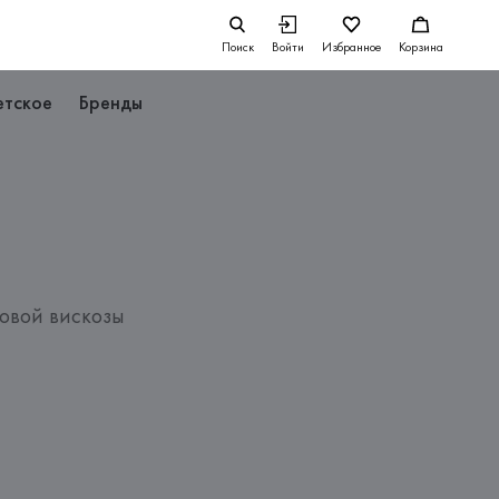
Поиск
Войти
Избранное
Корзина
етское
Бренды
овой вискозы