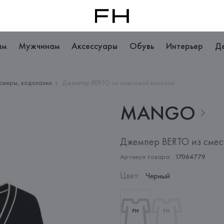
ам
Мужчинам
Аксессуары
Обувь
Интерьер
Д
оверы, водолазки
Джемпер BERTO из смесовой вискозы
MANGO
Джемпер BERTO из смес
Артикул товара:
17064779
Цвет
:
Черный