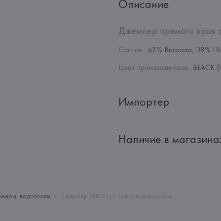
Описание
Джемпер прямого кроя 
Состав
:
62% Вискоза, 38% П
Цвет производителя
:
BLACK (
Импортер
Импортер: 
Общество с дополн
Наличие в магазина
Адрес: 
Республика Беларусь, 22
Производитель: 
MANGO MNG,
Адрес: 
ИСПАНИЯ, 
MANGO MNG, 
Palau-Solità i Plegamans (Barce
Страна происхождения товара
оверы, водолазки
Джемпер BERTO из смесовой вискозы