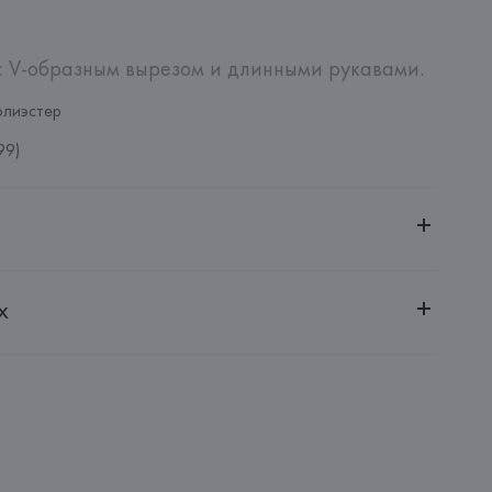
с V-образным вырезом и длинными рукавами.
олиэстер
99)
ительной ответственностью "Белмаркетцентр"
х
0030, г. Минск, ул. Немига, 5, пом. 39, ком. 1
 S.A.
S.A., Via Augusta 10 (Pol. Ind. Riera de Caldes), 08184 
lona),
: 
КИТАЙ