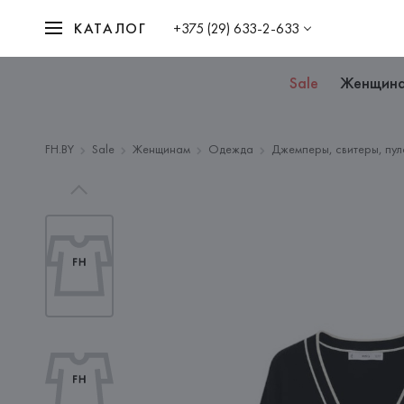
КАТАЛОГ
+375 (29) 633-2-633
Sale
Женщин
FH.BY
Sale
Женщинам
Одежда
Джемперы, свитеры, пул