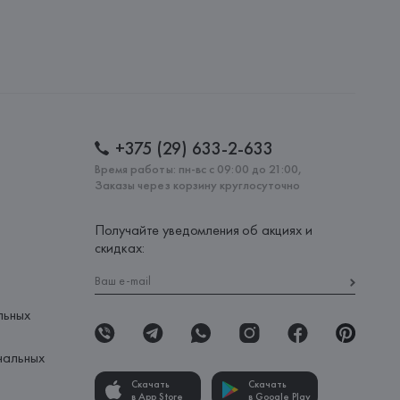
+375 (29) 633-2-633
Время работы: пн-вс с 09:00 до 21:00,
Заказы через корзину круглосуточно
Получайте уведомления об акциях и
скидках:
льных
нальных
Скачать
Скачать
в App Store
в Google Play