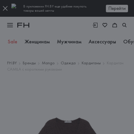
В приложении FH.BY еще удобнее покупать
Перейти
товары вашей мечты
Sale
Женщинам
Мужчинам
Аксессуары
Обу
FH.BY
Бренды
Mango
Одежда
Кардиганы
Кардиган
CAMILA с короткими рукавами