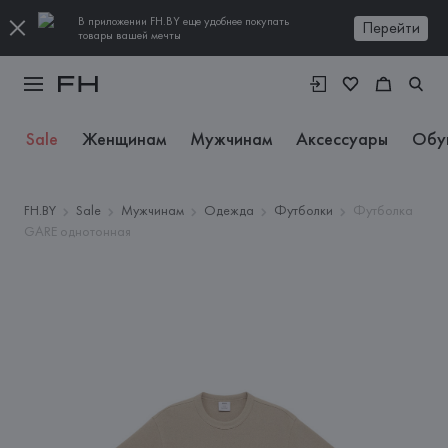
В приложении FH.BY еще удобнее покупать
Перейти
товары вашей мечты
Sale
Женщинам
Мужчинам
Аксессуары
Обу
FH.BY
Sale
Мужчинам
Одежда
Футболки
Футболка
GARE однотонная