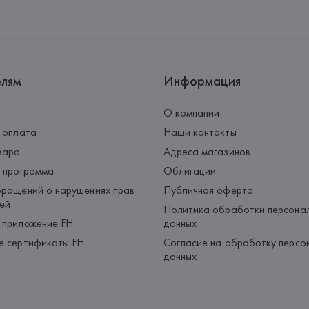
Адрес: 
ИСПАНИЯ, 
MANGO MNG, 
Palau-Solità i Plegamans (Barce
Страна происхождения товара
елям
Информация
О компании
 оплата
Наши контакты
вара
Адреса магазинов
 программа
Облигации
ращений о нарушениях прав
Публичная оферта
ей
Политика обработки персона
 приложение FH
данных
е сертификаты FH
Согласие на обработку персо
данных