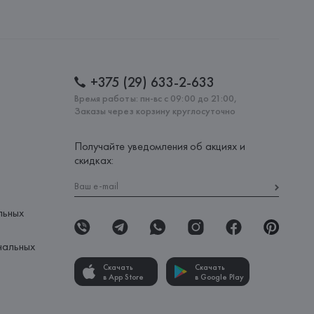
S.A., Via Augusta 10 (Pol. Ind. Riera de Caldes), 08184 
lona),
: 
БАНГЛАДЕШ
+375 (29) 633-2-633
Время работы: пн-вс с 09:00 до 21:00,
Заказы через корзину круглосуточно
Получайте уведомления об акциях и
скидках:
льных
нальных
Скачать
Скачать
в App Store
в Google Play