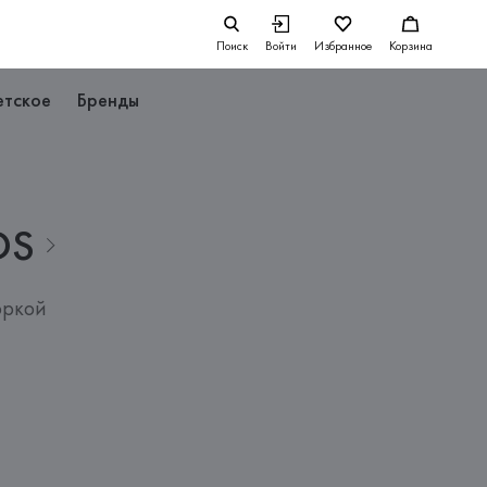
Поиск
Войти
Избранное
Корзина
етское
Бренды
DS
оркой