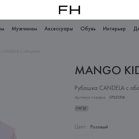
ам
Мужчинам
Аксессуары
Обувь
Интерьер
Д
а CANDELA с оборкой
MANGO
KI
Рубашка CANDELA с об
Артикул товара:
17021516
FW’25
Цвет
:
Розовый