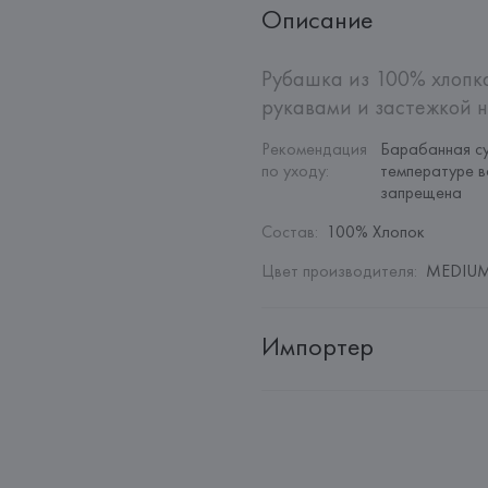
Описание
Рубашка из 100% хлопка
рукавами и застежкой н
Рекомендация 
Барабанная су
по уходу
:
температуре в
запрещена
Состав
:
100% Хлопок
Цвет производителя
:
MEDIUM 
Импортер
Импортер: 
Общество с дополн
Адрес: 
Республика Беларусь, 22
Производитель: 
MANGO MNG,