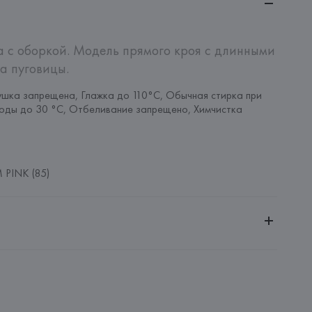
 с оборкой. Модель прямого кроя с длинными 
а пуговицы.
шка запрещена, Глажка до 110°C, Обычная стирка при 
оды до 30 °C, Отбеливание запрещено, Химчистка 
PINK (85)
ительной ответственностью "Белмаркетцентр"
0030, г. Минск, ул. Немига, 5, пом. 39, ком. 1
 S.A.