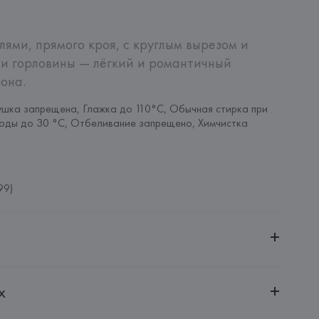
ями, прямого кроя, с круглым вырезом и 
и горловины — лёгкий и романтичный 
она.
шка запрещена, Глажка до 110°C, Обычная стирка при 
оды до 30 °C, Отбеливание запрещено, Химчистка 
99)
ительной ответственностью "Белмаркетцентр"
х
0030, г. Минск, ул. Немига, 5, пом. 39, ком. 1
 S.A.