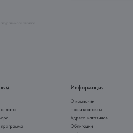
Адрес: 
ИСПАНИЯ, 
MANGO MNG, 
Palau-Solità i Plegamans (Barce
Страна происхождения товара
 натурального хлопка
елям
Информация
О компании
 оплата
Наши контакты
вара
Адреса магазинов
 программа
Облигации