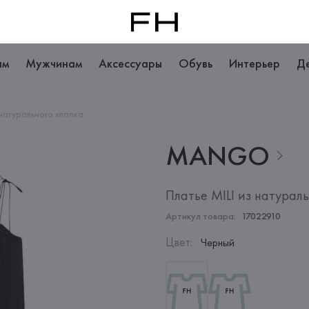
ам
Мужчинам
Аксессуары
Обувь
Интерьер
Д
 натурального хлопка
MANGO
Платье MILI из натурал
Артикул товара:
17022910
Цвет
:
Черный