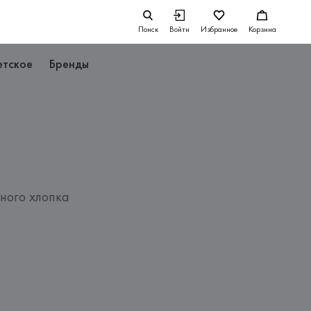
Поиск
Войти
Избранное
Корзина
етское
Бренды
ьного хлопка