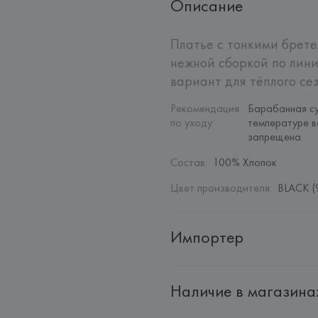
Описание
Платье с тонкими бретел
нежной сборкой по лини
вариант для тёплого сез
Рекомендация 
Барабанная су
по уходу
:
температуре в
запрещена
Состав
:
100% Хлопок
Цвет производителя
:
BLACK (
Импортер
Импортер: 
Общество с дополн
Наличие в магазина
Адрес: 
Республика Беларусь, 22
Производитель: 
MANGO MNG,