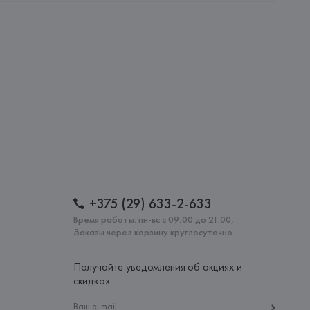
S.A., Via Augusta 10 (Pol. Ind. Riera de Caldes), 08184 
lona),
: 
БАНГЛАДЕШ
+375 (29) 633-2-633
Время работы: пн-вс с 09:00 до 21:00,
Заказы через корзину круглосуточно
Получайте уведомления об акциях и
скидках: