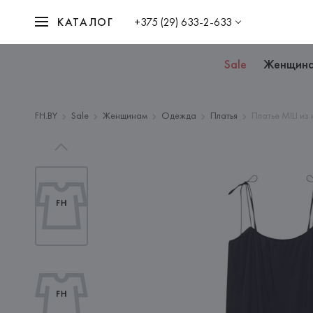
КАТАЛОГ
+375 (29) 633-2-633
Sale
Женщин
FH.BY
Sale
Женщинам
Одежда
Платья
Платье MILI из