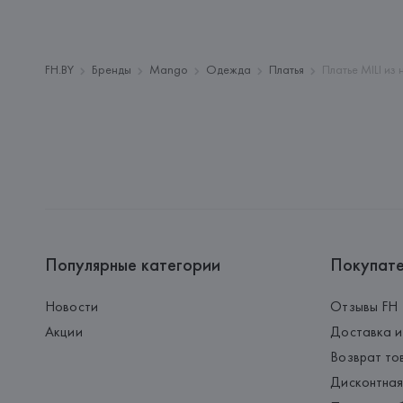
FH.BY
Бренды
Mango
Одежда
Платья
Платье MILI из
Популярные категории
Покупат
Новости
Отзывы FH
Акции
Доставка и
Возврат то
Дисконтная