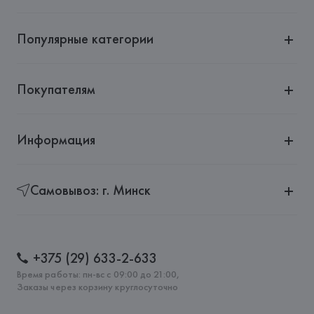
Адрес: 
ИСПАНИЯ, 
MANGO MNG, S.A., Via Augusta 10 
(Pol. Ind. Riera de Caldes), 08184 Palau-Solità i Plegamans 
(Barcelona),
Популярные категории
Страна происхождения товара: 
КИТАЙ
Покупателям
Информация
Самовывоз: г. Минск
+375 (29) 633-2-633
Время работы: пн-вс с 09:00 до 21:00,
Заказы через корзину круглосуточно