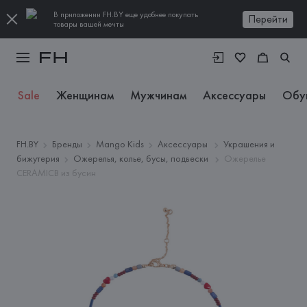
В приложении FH.BY еще удобнее покупать
Перейти
товары вашей мечты
Sale
Женщинам
Мужчинам
Аксессуары
Обу
FH.BY
Бренды
Mango Kids
Аксессуары
Украшения и
бижутерия
Ожерелья, колье, бусы, подвески
Ожерелье
CERAMICB из бусин