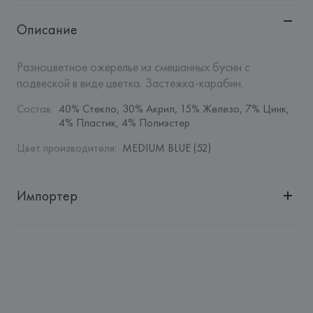
Описание
Разноцветное ожерелье из смешанных бусин с 
подвеской в виде цветка. Застежка-карабин.
Состав
:
40% Стекло, 30% Акрил, 15% Железо, 7% Цинк, 
4% Пластик, 4% Полиэстер
Цвет производителя
:
MEDIUM BLUE (52)
Импортер
Импортер: 
Общество с дополнительной ответственностью 
"Белмаркетцентр"
Адрес: 
Республика Беларусь, 220030, г. Минск, ул. 
Немига, 5, пом. 39, ком. 1
Производитель: 
MANGO MNG, S.A.