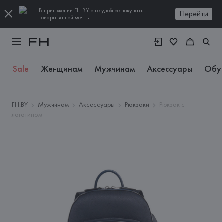
В приложении FH.BY еще удобнее покупать
Перейти
товары вашей мечты
Sale
Женщинам
Мужчинам
Аксессуары
Обу
FH.BY
Мужчинам
Аксессуары
Рюкзаки
Рюкзак с
логотипом