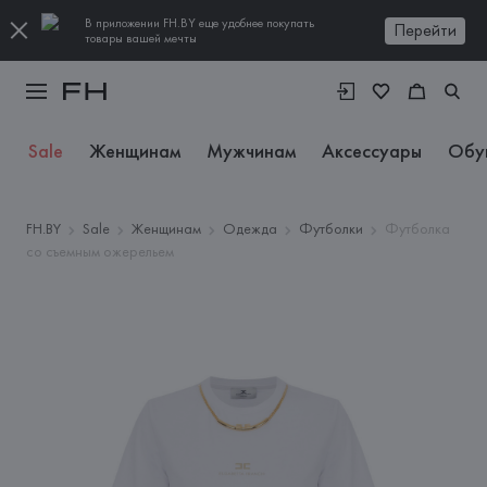
В приложении FH.BY еще удобнее покупать
Перейти
товары вашей мечты
Sale
Женщинам
Мужчинам
Аксессуары
Обу
FH.BY
Sale
Женщинам
Одежда
Футболки
Футболка
со съемным ожерельем