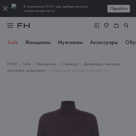
В приложении FH.BY еще удобнее покупать
Перейти
товары вашей мечты
Sale
Женщинам
Мужчинам
Аксессуары
Обу
FH.BY
Sale
Женщинам
Одежда
Джемперы, свитеры,
пуловеры, водолазки
Водолазка из смесовой шерсти