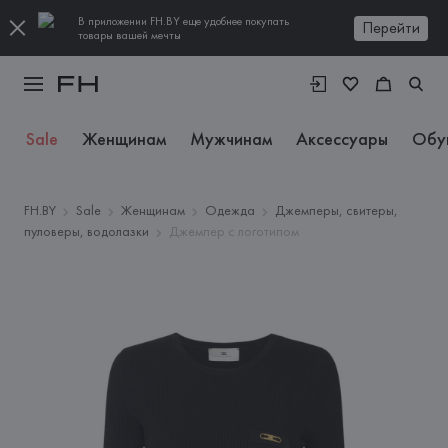
В приложении FH.BY еще удобнее покупать
Перейти
товары вашей мечты
Sale
Женщинам
Мужчинам
Аксессуары
Обу
FH.BY
Sale
Женщинам
Одежда
Джемперы, свитеры,
пуловеры, водолазки
Джемпер с логотипом