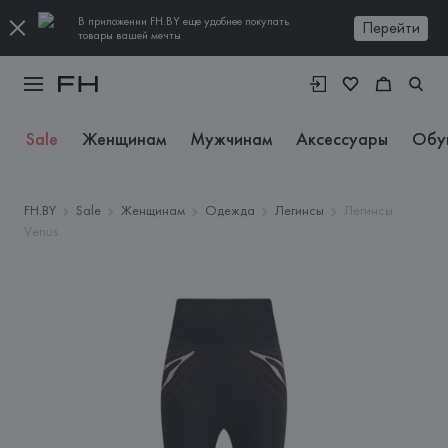
В приложении FH.BY еще удобнее покупать
Перейти
товары вашей мечты
Sale
Женщинам
Мужчинам
Аксессуары
Обу
FH.BY
Sale
Женщинам
Одежда
Легинсы
Легинсы
Venus