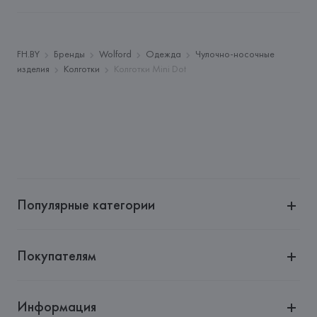
Немига, 5, пом. 39
Производитель: 
WOLFORD AG
Адрес: 
АВСТРИЯ, 
WOLFORD Aktiengesellschaft, 
FH.BY
Бренды
Wolford
Одежда
Чулочно-носочные
Wolfordstrasse 1, A-6900 Bregenz,
изделия
Колготки
Колготки Mini Dot
Страна происхождения товара: 
АВСТРИЯ
Популярные категории
Покупателям
Информация