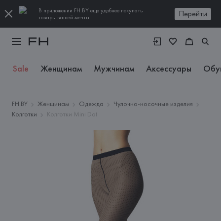
В приложении FH.BY еще удобнее покупать
Перейти
товары вашей мечты
Sale
Женщинам
Мужчинам
Аксессуары
Обу
FH.BY
Женщинам
Одежда
Чулочно-носочные изделия
Колготки
Колготки Mini Dot