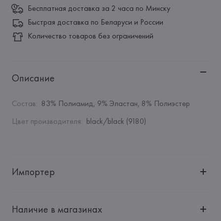
Бесплатная доставка за 2 часа по Минску
Быстрая доставка по Беларуси и России
Количество товаров без ограничений
Описание
Состав
:
83% Полиамид, 9% Эластан, 8% Полиэстер
Цвет производителя
:
black/black (9180)
Импортер
Импортер: 
Общество с дополнительной ответственностью 
"БелВиринея"
Наличие в магазинах
Адрес: 
Республика Беларусь, 220030, г. Минск, ул. 