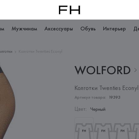
ам
Мужчинам
Аксессуары
Обувь
Интерьер
Д
олготки
Колготки Twenties Econyl
WOLFORD
Колготки Twenties Econyl
Артикул товара:
19393
Цвет
:
Черный