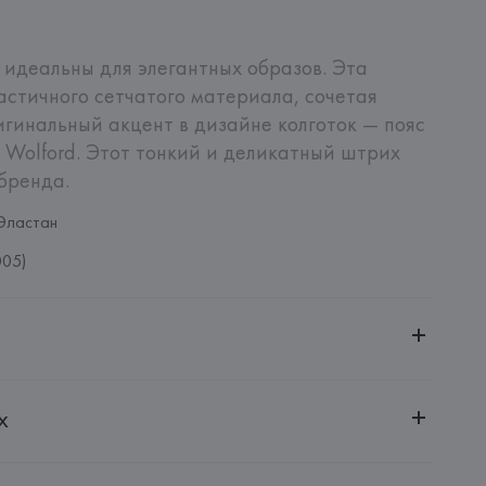
l идеальны для элегантных образов. Эта 
астичного сетчатого материала, сочетая 
игинальный акцент в дизайне колготок — пояс 
Wolford. Этот тонкий и деликатный штрих 
бренда.
Эластан
005)
ительной ответственностью "БелВиринея"
х
20030, г. Минск, ул. Немига, 5, пом. 39
G
engesellschaft, Wolfordstrasse 1, A-6900 Bregenz,