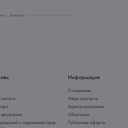
Страна происхождения товара
лия
Колготки
Колготки Twenties Econyl
елям
Информация
О компании
 оплата
Наши контакты
вара
Адреса магазинов
 программа
Облигации
ращений о нарушениях прав
Публичная оферта