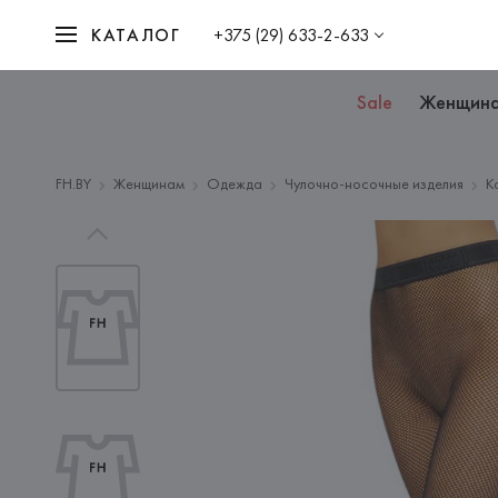
КАТАЛОГ
+375 (29) 633-2-633
Sale
Женщин
FH.BY
Женщинам
Одежда
Чулочно-носочные изделия
К