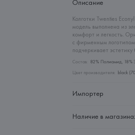
Описание
Колготки Twenties Econy
модель выполнена из эл
комфорт и легкость. Ор
с фирменным логотипом 
подчеркивает эстетику 
Состав
:
82% Полиамид, 18% 
Цвет производителя
:
black (7
Импортер
Импортер: 
Общество с дополн
Наличие в магазина
Адрес: 
Республика Беларусь, 2
Производитель: 
WOLFORD A
Адрес: 
АВСТРИЯ, 
WOLFORD Akti