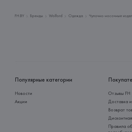
FH.BY
Бренды
Wolford
Одежда
Чулочно-носочные изде
Популярные категории
Покупат
Новости
Отзывы FH
Акции
Доставка и
Возврат то
Дисконтная
Правила об