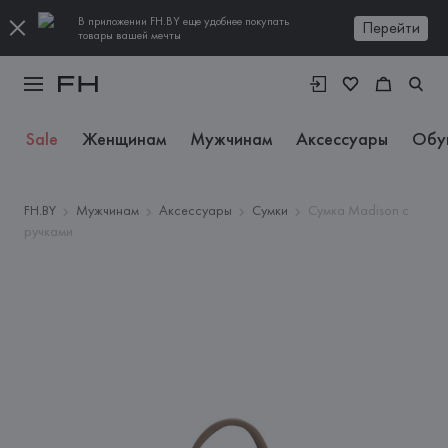
В приложении FH.BY еще удобнее покупать
Перейти
товары вашей мечты
Sale
Женщинам
Мужчинам
Аксессуары
Обу
FH.BY
Мужчинам
Аксессуары
Сумки
Сумка Madison с
ручками