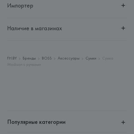
Импортер
Импортер: 
Общество с ограниченной ответственностью 
"Авикойл Интернешнл"
Наличие в магазинах
Адрес: 
Республика Беларусь, 220051, г. Минск, ул. 
Рафиева, д. 64, помещение 2-27
Производитель: 
HUGO BOSS AG
Адрес: 
ГЕРМАНИЯ, 
HUGO BOSS AG, Dieselstrasse 12, D-
FH.BY
Бренды
BOSS
Аксессуары
Сумки
Сумка
72555 Metzingen,
Madison с ручками
Страна происхождения товара: 
КИТАЙ
Популярные категории