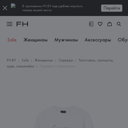
В приложении FH.BY еще удобнее покупать
Перейти
товары вашей мечты
Sale
Женщинам
Мужчинам
Аксессуары
Обу
FH.BY
Sale
Женщинам
Одежда
Толстовки, свитшоты,
худи, олимпийки
Свитшот с логотипом