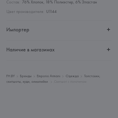
Состав
:
76% Хлопок, 18% Полиэстер, 6% Эластан
Цвет производителя
:
U1144
Импортер
Импортер: 
Общество с ограниченной ответственностью 
"Авикойл Интернешнл"
Наличие в магазинах
Адрес: 
Республика Беларусь, 220051, г. Минск, ул. 
Рафиева, д. 64, помещение 2-27
Производитель: 
Giorgio Armani S.p.A.
Адрес: 
ИТАЛИЯ, 
Giorgio Armani S.p.A - Via Borgonuovo 11, 
FH.BY
Бренды
Emporio Armani
Одежда
Толстовки,
20121 Milano,
свитшоты, худи, олимпийки
Свитшот с логотипом
Страна происхождения товара: 
КАМБОДЖА