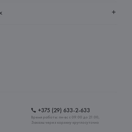
ченной ответственностью "Авикойл Интернешнл"
х
20051, г. Минск, ул. Рафиева, д. 64, помещение 2-27
 S.p.A.
i S.p.A - Via Borgonuovo 11, 20121 Milano,
: 
КИТАЙ
+375 (29) 633-2-633
Время работы: пн-вс с 09:00 до 21:00,
Заказы через корзину круглосуточно