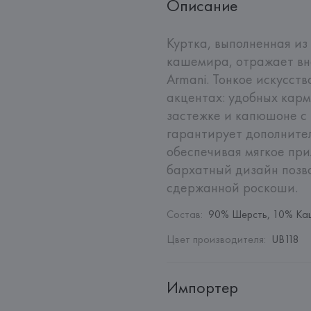
Описание
Куртка, выполненная из
кашемира, отражает вне
Armani. Тонкое искусств
акцентах: удобных карм
застежке и капюшоне с 
гарантирует дополнител
обеспечивая мягкое при
бархатный дизайн позво
сдержанной роскоши.
Состав
:
90% Шерсть, 10% Ка
Цвет производителя
:
UB118
Импортер