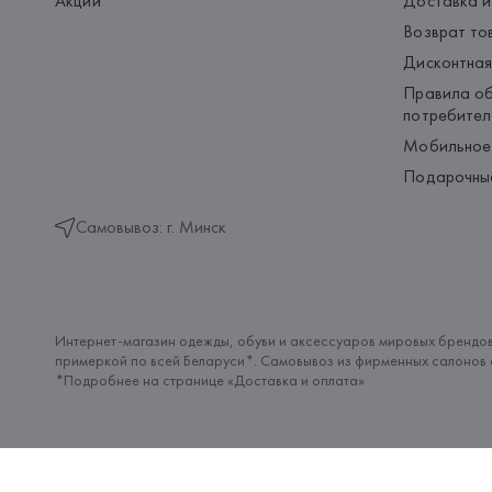
Акции
Доставка и
Возврат то
Дисконтная
Правила об
потребител
Мобильное
Подарочны
Самовывоз: г. Минск
Интернет-магазин одежды, обуви и аксессуаров мировых брендов
примеркой по всей Беларуси*. Самовывоз из фирменных салонов с
*Подробнее на странице «
Доставка и оплата
»