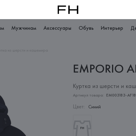
ам
Мужчинам
Аксессуары
Обувь
Интерьер
Д
ртка из шерсти и кашемира
EMPORIO
A
Куртка из шерсти и ка
Артикул товара:
EM003183-AF1
Цвет
:
Синий