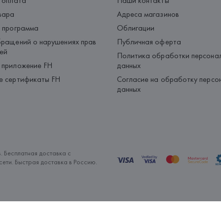
 оплата
Наши контакты
вара
Адреса магазинов
 программа
Облигации
ращений о нарушениях прав
Публичная оферта
ей
Политика обработки персона
 приложение FH
данных
е сертификаты FH
Согласие на обработку персо
данных
. Бесплатная доставка с
ети. Быстрая доставка в Россию.