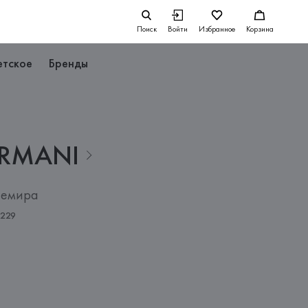
Поиск
Войти
Избранное
Корзина
етское
Бренды
RMANI
шемира
8229