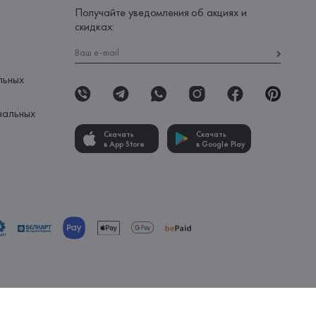
Получайте уведомления об акциях и
скидках:
льных
нальных
Скачать
Скачать
в App Store
в Google Play