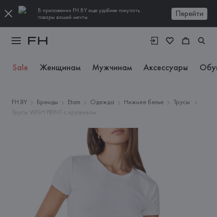
В приложении FH.BY еще удобнее покупать
Перейти
товары вашей мечты
Sale
Женщинам
Мужчинам
Аксессуары
Обу
FH.BY
Бренды
Etam
Одежда
Нижнее белье
Трусы
Трусы WISH PRINT с кружевом