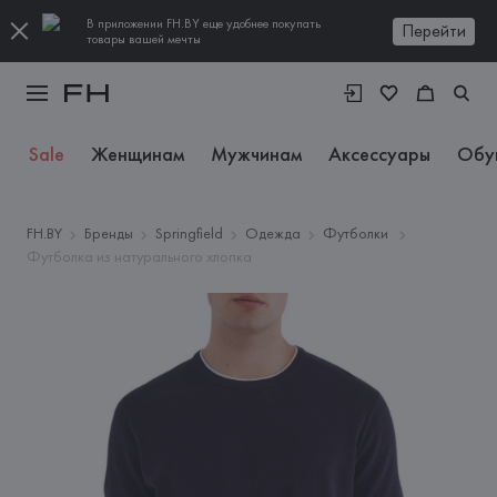
В приложении FH.BY еще удобнее покупать
Перейти
товары вашей мечты
Sale
Женщинам
Мужчинам
Аксессуары
Обу
FH.BY
Бренды
Springfield
Одежда
Футболки
Футболка из натурального хлопка