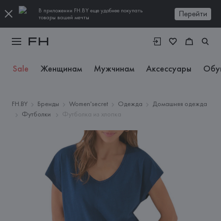
В приложении FH.BY еще удобнее покупать
Перейти
товары вашей мечты
Sale
Женщинам
Мужчинам
Аксессуары
Обу
FH.BY
Бренды
Women'secret
Одежда
Домашняя одежда
Футболки
Футболка из хлопка