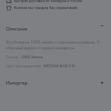
Быстрая доставка по Беларуси и России
Количество товаров без ограничений
Описание
Футболка из 100% хлопка с короткими рукавами, V-
образный вырез и отделкой люрексом.
Состав
:
100% Хлопок
Цвет производителя
:
MEDIUM BLUE (15)
Импортер
Импортер: 
Общество с дополнительной ответственностью 
"БелВиринея"
Адрес: 
Республика Беларусь, 220030, г. Минск, ул. 