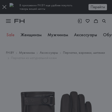
В приложении FH.BY еще удобнее покупать
Перейти
товары вашей мечты
Sale
Женщинам
Мужчинам
Аксессуары
Обу
FH.BY
Мужчинам
Аксессуары
Перчатки, варежки, митенки
Перчатки из натуральной кожи