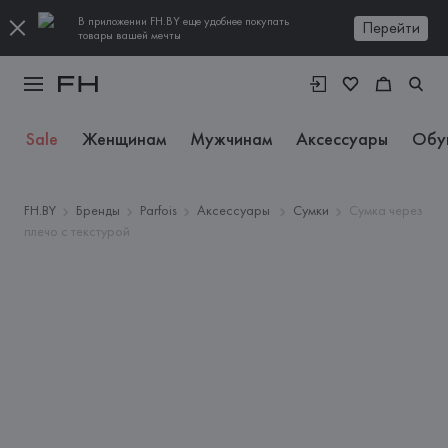
В приложении FH.BY еще удобнее покупать
Перейти
товары вашей мечты
Sale
Женщинам
Мужчинам
Аксессуары
Обу
FH.BY
Бренды
Parfois
Аксессуары
Сумки
Сумка через
плечо с текстурой