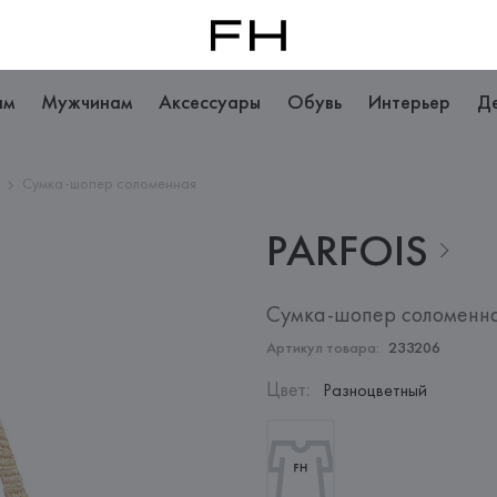
ам
Мужчинам
Аксессуары
Обувь
Интерьер
Д
и
Сумка-шопер соломенная
PARFOIS
Сумка-шопер соломенн
Артикул товара:
233206
Цвет
:
Разноцветный