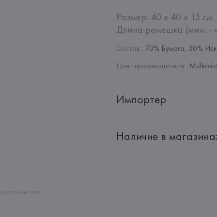
Размер: 40 x 40 x 15 см.

Длина ремешка (мин. - м
Состав
:
70% Бумага, 30% Иск
Цвет производителя
:
Multicol
Импортер
Импортер: 
Общество с дополн
Наличие в магазина
Адрес: 
Республика Беларусь, 2
Производитель: 
Barata & Ramil
Адрес: 
ПОРТУГАЛИЯ, 
Barata &
Rio Tinto,
Страна происхождения товара
р соломенная