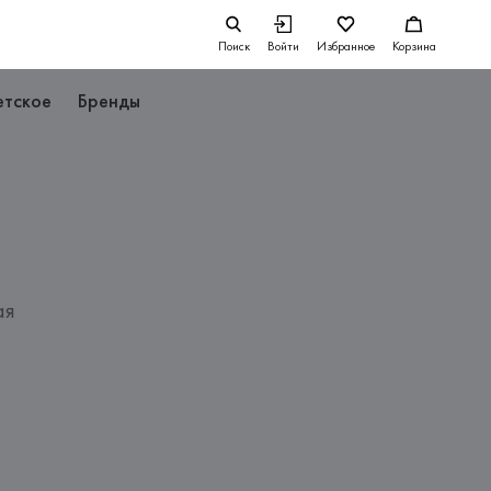
Поиск
Войти
Избранное
Корзина
етское
Бренды
ая