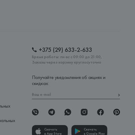
+375 (29) 633-2-633
Время работы: пн-вс с 09:00 до 21:00,
Заказы через корзину круглосуточно
Получайте уведомления об акциях и
скидках:
льных
нальных
Скачать
Скачать
в App Store
в Google Play