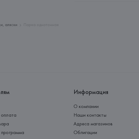
Адрес: 
ИТАЛИЯ, 
Confezioni PE
Vicentino (Vicenza),
Страна происхождения товара
и, аляски
Парка однотонная
елям
Информация
О компании
 оплата
Наши контакты
вара
Адреса магазинов
 программа
Облигации