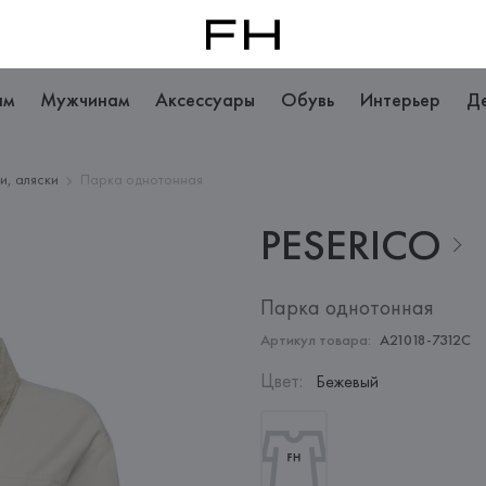
ам
Мужчинам
Аксессуары
Обувь
Интерьер
Д
и, аляски
Парка однотонная
PESERICO
Парка однотонная
Артикул товара:
A21018-7312C
Цвет
:
Бежевый