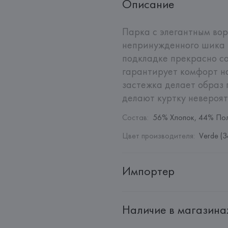
Описание
Парка с элегантным вор
непринужденного шика в
подкладке прекрасно со
гарантирует комфорт на
застежка делает образ
делают куртку невероя
Состав
:
56% Хлопок, 44% По
Цвет производителя
:
Verde (3
Импортер
Импортер: 
Общество с дополн
Наличие в магазина
Адрес: 
Республика Беларусь, 2
Производитель: 
Confezioni PE