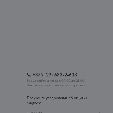
SERICO S.p.A., Via Lucca di Cereda, 36073 Corne do 
: 
ИТАЛИЯ
+375 (29) 633-2-633
Время работы: пн-вс с 09:00 до 21:00,
Заказы через корзину круглосуточно
Получайте уведомления об акциях и
скидках: