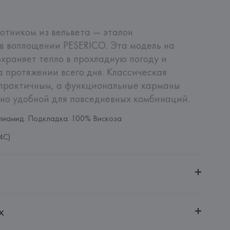
отником из вельвета — эталон 
 воплощении PESERICO. Эта модель на 
храняет тепло в прохладную погоду и 
 протяжении всего дня. Классическая 
 практичным, а функциональные карманы 
тно удобной для повседневных комбинаций.
лиамид. Подкладка: 100% Вискоза
4C)
ительной ответственностью "БелВиринея"
х
20030, г. Минск, ул. Немига, 5, пом. 39
SERICO S.p.A.