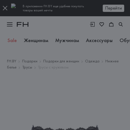
В приложении FH.BY еще удобнее покупать
Перейти
товары вашей мечты
Sale
Женщинам
Мужчинам
Аксессуары
Обу
FH.BY
Подарки
Подарки для женщин
Одежда
Нижнее
белье
Трусы
Трусы с кружевом