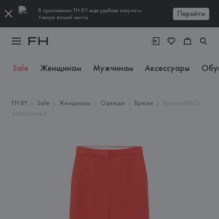
В приложении FH.BY еще удобнее покупать
Перейти
товары вашей мечты
Sale
Женщинам
Мужчинам
Аксессуары
Обу
FH.BY
Sale
Женщинам
Одежда
Брюки
Брюки MISO
однотонные