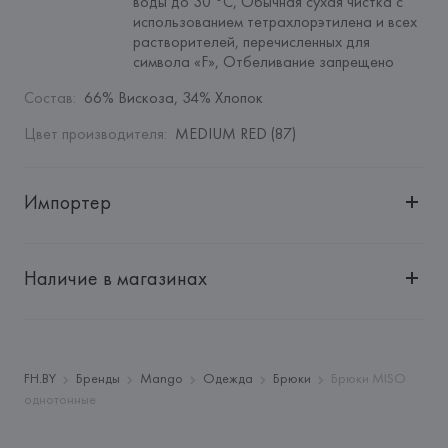
воды до 30 °C, Обычная сухая чистка с 
использованием тетрахлорэтилена и всех 
растворителей, перечисленных для 
символа «F», Отбеливание запрещено
Состав
:
66% Вискоза, 34% Хлопок
Цвет производителя
:
MEDIUM RED (87)
Импортер
Импортер: 
Общество с дополнительной ответственностью 
"Белмаркетцентр"
Наличие в магазинах
Адрес: 
Республика Беларусь, 220030, г. Минск, ул. 
Немига, 5, пом. 39, ком. 1
Производитель: 
MANGO MNG, S.A.
Адрес: 
ИСПАНИЯ, 
MANGO MNG, S.A., Via Augusta 10 
FH.BY
Бренды
Mango
Одежда
Брюки
Брюки MISO
(Pol. Ind. Riera de Caldes), 08184 Palau-Solità i Plegamans 
однотонные
(Barcelona),
Страна происхождения товара: 
МАРОККО