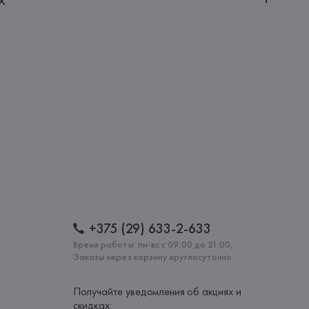
20051, г. Минск, ул. Рафиева, д. 64, помещение 2-27
.p.A.
.A. Via Lega Dei Carrettieri 6 - 43038 Sala Baganza Parma,
: 
КИТАЙ
+375 (29) 633-2-633
Время работы: пн-вс с 09:00 до 21:00,
Заказы через корзину круглосуточно
Получайте уведомления об акциях и
скидках: