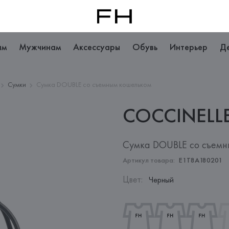
ам
Мужчинам
Аксессуары
Обувь
Интерьер
Д
Сумки
Сумка DOUBLE со съемным кошельком
COCCINELL
Сумка DOUBLE со съем
Артикул товара:
E1T8A180201
Цвет
:
Черный