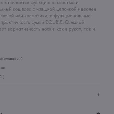
на отличается функциональностью и 
мный кошелек с изящной цепочкой идеален 
ключей или косметики, а функциональные 
практичность сумки DOUBLE. Съемный 
ет вариативность носки: как в руках, так и 
рекомендаций
ожа
01)
ченной ответственностью "Авикойл Интернешнл"
х