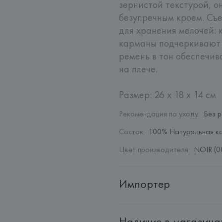
зернистой текстурой, о
безупречным кроем. Съе
для хранения мелочей: 
карманы подчеркивают 
ремень в тон обеспечива
на плече.

Размер: 26 x 18 x 14 см
Рекомендация по уходу
:
Без 
Состав
:
100% Натуральная к
Цвет производителя
:
NOIR (0
Импортер
Импортер: 
Общество с ограни
Наличие в магазина