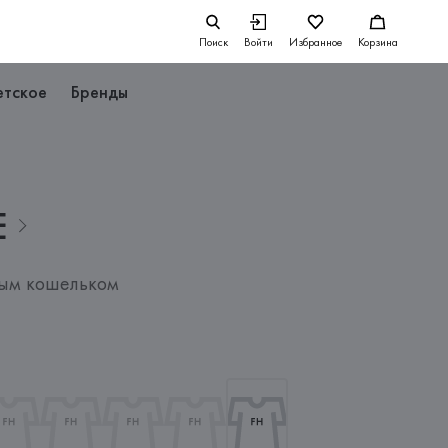
Поиск
Войти
Избранное
Корзина
етское
Бренды
E
ным кошельком