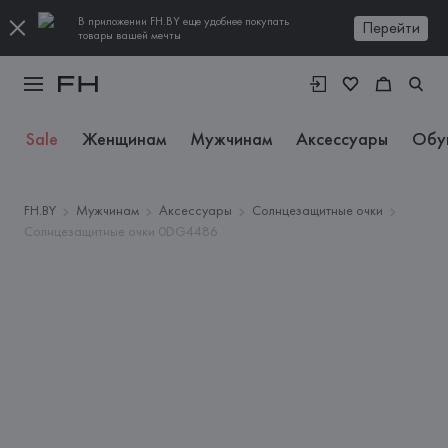
В приложении FH.BY еще удобнее покупать
Перейти
товары вашей мечты
Sale
Женщинам
Мужчинам
Аксессуары
Обу
FH.BY
Мужчинам
Аксессуары
Солнцезащитные очки
Солнцезащитные очки 0DG4486