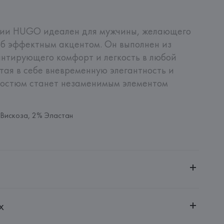
кции HUGO идеален для мужчины, желающего 
б эффектным акцентом. Он выполнен из 
антирующего комфорт и легкость в любой 
тая в себе вневременную элегантность и 
костюм станет незаменимым элементом 
Вискоза, 2% Эластан
ченной ответственностью "Авикойл Интернешнл"
х
20051, г. Минск, ул. Рафиева, д. 64, помещение 2-27
 AG