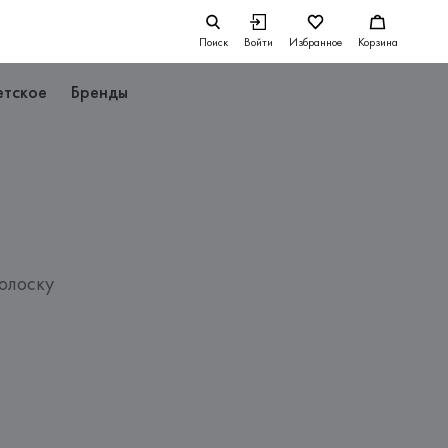
Поиск
Войти
Избранное
Корзина
етское
Бренды
олоску