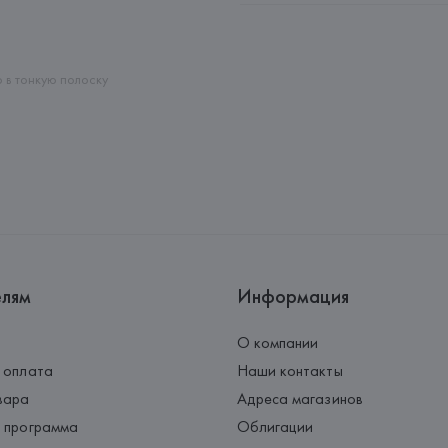
Адрес: 
ГЕРМАНИЯ, 
HUGO BOSS 
Страна происхождения товара
o в тонкую полоску
елям
Информация
О компании
 оплата
Наши контакты
вара
Адреса магазинов
 программа
Облигации