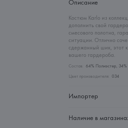
Описание
Костюм Karlo из колле
дополнить свой гардеро
смесового полотна, гар
ситуации. Отлично соче
сдержанный шик, этот 
вашего гардероба.
Состав
:
64% Полиэстер, 34% 
Цвет производителя
:
034
Импортер
Импортер: 
Общество с ограни
Наличие в магазина
Адрес: 
Республика Беларусь, 2
Производитель: 
HUGO BOSS