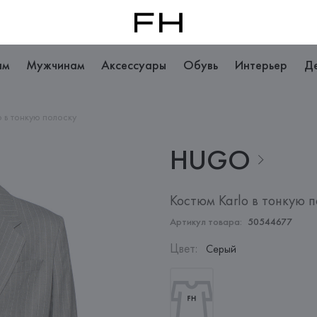
ам
Мужчинам
Аксессуары
Обувь
Интерьер
Д
o в тонкую полоску
HUGO
Костюм Karlo в тонкую п
Артикул товара:
50544677
Цвет
:
Серый