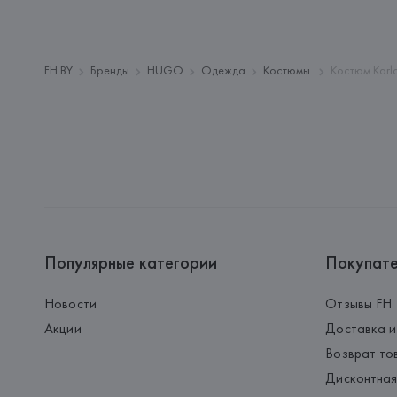
FH.BY
Бренды
HUGO
Одежда
Костюмы
Костюм Karl
Популярные категории
Покупат
Новости
Отзывы FH
Акции
Доставка и
Возврат то
Дисконтная