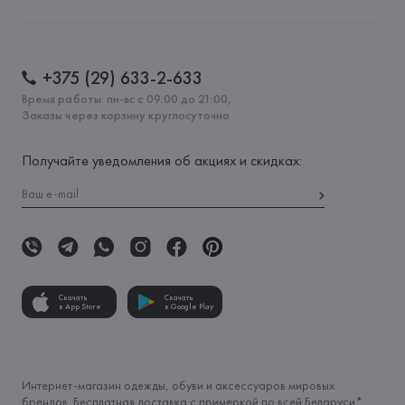
+375 (29) 633-2-633
Время работы: пн-вс с 09:00 до 21:00,
Заказы через корзину круглосуточно
Получайте уведомления об акциях и скидках:
Скачать
Скачать
в App Store
в Google Play
Интернет-магазин одежды, обуви и аксессуаров мировых
брендов. Бесплатная доставка с примеркой по всей Беларуси*.