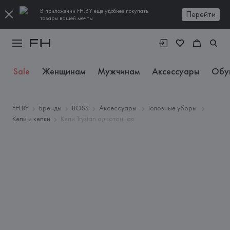
В приложении FH.BY еще удобнее покупать
Перейти
товары вашей мечты
Sale
Женщинам
Мужчинам
Аксессуары
Обу
FH.BY
Бренды
BOSS
Аксессуары
Головные уборы
Кепи и кепки
Кепи Trystan однотонная