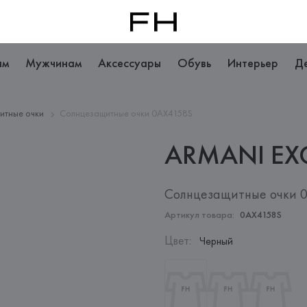
ам
Мужчинам
Аксессуары
Обувь
Интерьер
Д
итные очки
Солнцезащитные очки 0AX4158S
ARMANI
EX
Солнцезащитные очки 
Артикул товара:
0AX4158S
Цвет
:
Черный