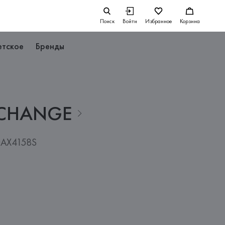
Поиск
Войти
Избранное
Корзина
етское
Бренды
CHANGE
0AX4158S