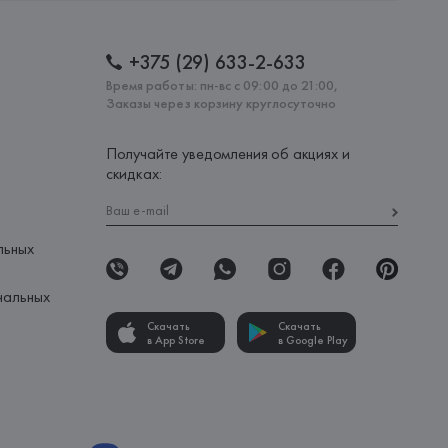
+375 (29) 633-2-633
Время работы: пн-вс с 09:00 до 21:00,
Заказы через корзину круглосуточно
Получайте уведомления об акциях и
скидках:
льных
нальных
Скачать
Скачать
в App Store
в Google Play