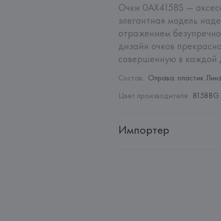
Очки 0AX4158S — аксесс
элегантная модель наде
отражением безупречног
дизайн очков прекрасно
совершенную в каждой 
Состав
:
Оправа: пластик Линз
Цвет производителя
:
81588G
Импортер
Импортер: 
Общество с огранич
Адрес: 
г. Минск, пр. Победител
Производитель: 
LUXOTTICA G
Адрес: 
ИТАЛИЯ, 
LUXOTTICA GR
Страна происхождения товара