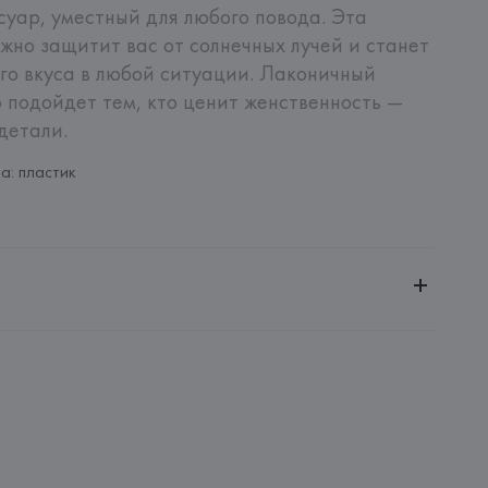
уар, уместный для любого повода. Эта 
жно защитит вас от солнечных лучей и станет 
о вкуса в любой ситуации. Лаконичный 
 подойдет тем, кто ценит женственность — 
детали.
а: пластик
енной ответственностью "Ясон Трейд"
ей, 5, комн. 506
ROUP SPA
OUP SPA, P. LE CADORNA, 3 - MILANO (MI),
: 
БРАЗИЛИЯ