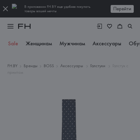
В приложении FH.BY еще удобнее покупать
Перейти
товары вашей мечты
Sale
Женщинам
Мужчинам
Аксессуары
Обу
FH.BY
Бренды
BOSS
Аксессуары
Галстуки
Галстук с
принтом