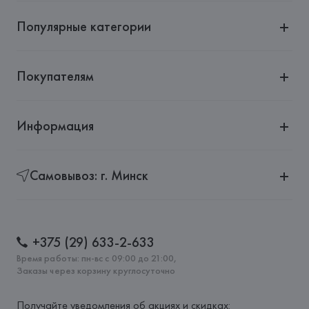
72555 Metzingen,
Популярные категории
Страна происхождения товара: 
ИТАЛИЯ
Покупателям
Информация
Самовывоз: г. Минск
+375 (29) 633-2-633
Время работы: пн-вс с 09:00 до 21:00,
Заказы через корзину круглосуточно
Получайте уведомления об акциях и скидках: