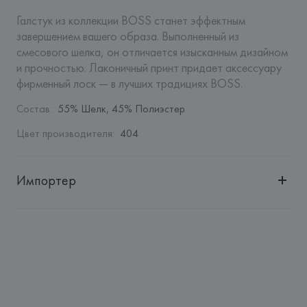
Галстук из коллекции BOSS станет эффектным 
завершением вашего образа. Выполненный из 
смесового шелка, он отличается изысканным дизайном 
и прочностью. Лаконичный принт придает аксессуару 
фирменный лоск — в лучших традициях BOSS.
Состав
:
55% Шелк, 45% Полиэстер
Цвет производителя
:
404
Импортер
Импортер: 
Общество с ограниченной ответственностью 
"Авикойл Интернешнл"
Адрес: 
Республика Беларусь, 220051, г. Минск, ул. 
Рафиева, д. 64, помещение 2-27
Производитель: 
HUGO BOSS AG
Адрес: 
ГЕРМАНИЯ, 
HUGO BOSS AG, Dieselstrasse 12, D-