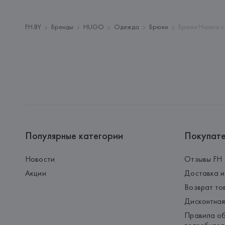
FH.BY
Бренды
HUGO
Одежда
Брюки
Брюки Hizana 
Популярные категории
Покупат
Новости
Отзывы FH
Акции
Доставка и
Возврат то
Дисконтная
Правила об