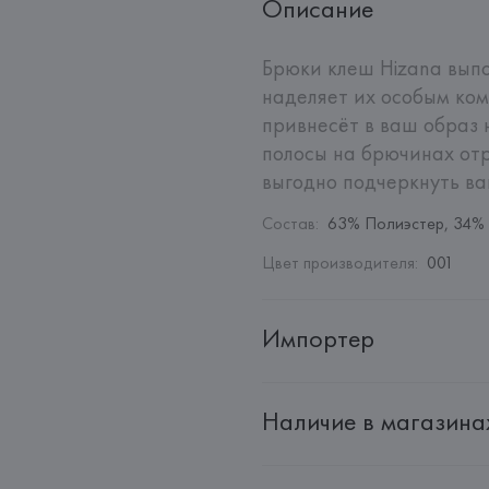
Описание
Брюки клеш Hizana выпол
наделяет их особым ком
привнесёт в ваш образ 
полосы на брючинах от
выгодно подчеркнуть в
Состав
:
63% Полиэстер, 34% 
Цвет производителя
:
001
Импортер
Импортер: 
Общество с ограни
Наличие в магазина
Адрес: 
Республика Беларусь, 2
Производитель: 
HUGO BOSS
Адрес: 
ГЕРМАНИЯ, 
HUGO BOSS 