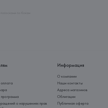
Страна происхождения товара
с полосками по бокам
елям
Информация
О компании
 оплата
Наши контакты
вара
Адреса магазинов
 программа
Облигации
ращений о нарушениях прав
Публичная оферта