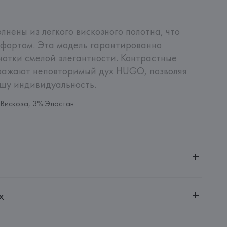
нены из легкого вискозного полотна, что 
фортом. Эта модель гарантированно 
нотки смелой элегантности. Контрастные 
ражают неповторимый дух HUGO, позволяя 
ашу индивидуальность.
Вискоза, 3% Эластан
ченной ответственностью "Авикойл Интернешнл"
х
20051, г. Минск, ул. Рафиева, д. 64, помещение 2-27
 AG
AG, Dieselstrasse 12, D-72555 Metzingen,