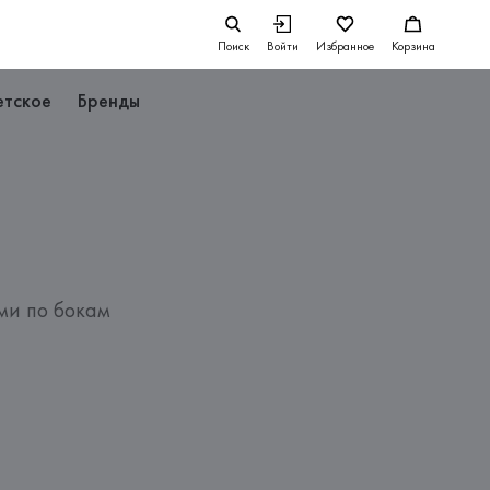
Поиск
Войти
Избранное
Корзина
етское
Бренды
ми по бокам