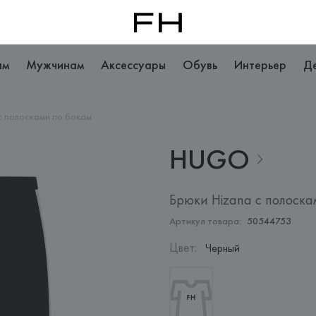
ам
Мужчинам
Аксессуары
Обувь
Интерьер
Д
с полосками по бокам
HUGO
Брюки Hizana с полоска
Артикул товара:
50544753
Цвет
:
Черный