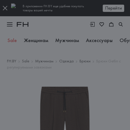
В приложении FH.BY еще удобнее покупать
Перейти
товары вашей мечты
Sale
Женщинам
Мужчинам
Аксессуары
Обу
FH.BY
Sale
Мужчинам
Одежда
Брюки
Брюки Getlin с
регулируемыми завязками