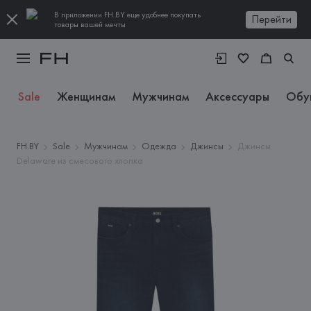
В приложении FH.BY еще удобнее покупать
Перейти
товары вашей мечты
Sale
Женщинам
Мужчинам
Аксессуары
Обу
FH.BY
Sale
Мужчинам
Одежда
Джинсы
Джинсы
Delaware из смесового хлопка