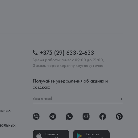
20030, г. Минск, ул. Немига, 5, пом. 39
.
amotti, 4, 42124 Reggio Emilia,
: 
ТУНИС
+375 (29) 633-2-633
Время работы: пн-вс с 09:00 до 21:00,
Заказы через корзину круглосуточно
Получайте уведомления об акциях и
скидках:
льных
нальных
Скачать
Скачать