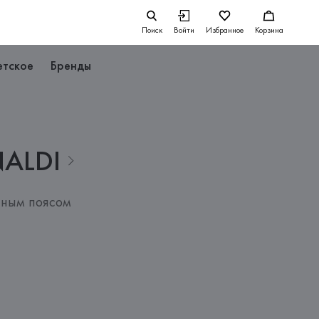
Поиск
Войти
Избранное
Корзина
етское
Бренды
NALDI
чным поясом