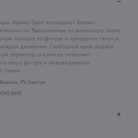
ии Marina Sport воплощают баланс 
гантности. Выполненные из вискозного твила, 
ную посадку по фигуре и прекрасно тянутся, 
 каждом движении. Свободный крой модели 
ой характер, а кулиска позволяет 
ть вашу фигуру и индивидуально 
а талии.
Вискоза, 3% Эластан
OVE (005)
ительной ответственностью "БелВиринея"