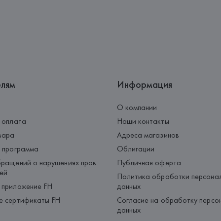
Адрес: 
Республика Беларусь, 2
Производитель: 
MaxMara S.r.l
Адрес: 
ИТАЛИЯ, 
Via Giulia Mar
Страна происхождения товара
елям
Информация
О компании
 оплата
Наши контакты
вара
Адреса магазинов
 программа
Облигации
ращений о нарушениях прав
Публичная оферта
ей
Политика обработки персона
 приложение FH
данных
е сертификаты FH
Согласие на обработку персо
данных