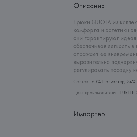
Описание
Брюки QUOTA из коллекц
комфорта и эстетики эле
они гарантируют идеаль
обеспечивая легкость в
отражает ее вневременн
выразительно подчеркну
регулировать посадку н
Состав
:
63% Полиэстер, 34% 
Цвет производителя
:
TURTLED
Импортер
Импортер: 
Общество с дополн