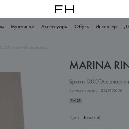
ам
Мужчинам
Аксессуары
Обувь
Интерьер
Д
UOTA с эластичным поясом
MARINA
RI
Брюки QUOTA с эласти
Артикул товара:
2528136136
FW’25
Цвет
:
Бежевый