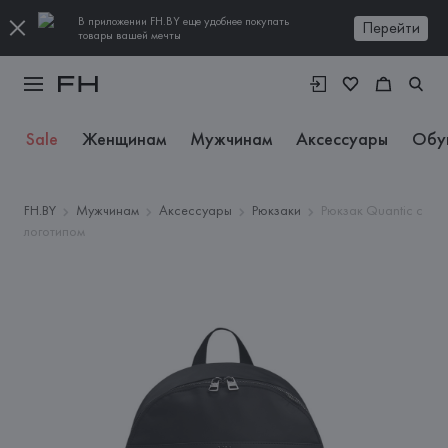
В приложении FH.BY еще удобнее покупать
Перейти
товары вашей мечты
Sale
Женщинам
Мужчинам
Аксессуары
Обу
FH.BY
Мужчинам
Аксессуары
Рюкзаки
Рюкзак Quantic с
логотипом