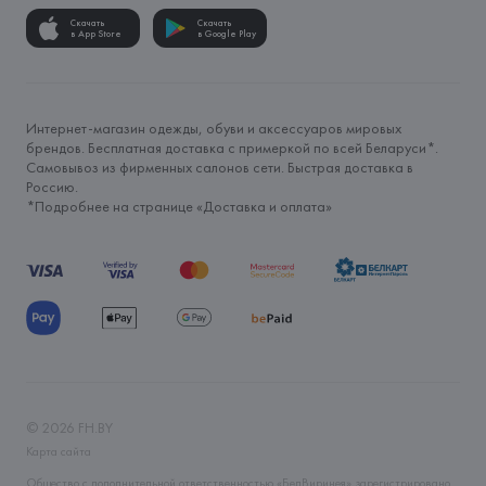
Скачать
Скачать
в App Store
в Google Play
Интернет-магазин одежды, обуви и аксессуаров мировых
брендов. Бесплатная доставка с примеркой по всей Беларуси*.
Самовывоз из фирменных салонов сети. Быстрая доставка в
Россию.
*Подробнее на странице «
Доставка и оплата
»
©
2026
FH.BY
Карта сайта
Общество с дополнительной ответственностью «БелВиринея» зарегистрировано