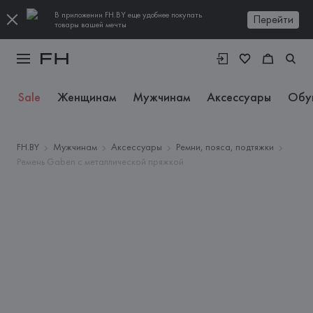
В приложении FH.BY еще удобнее покупать
Перейти
товары вашей мечты
Sale
Женщинам
Мужчинам
Аксессуары
Обу
FH.BY
Мужчинам
Аксессуары
Ремни, пояса, подтяжки
Ремень Gaben с металлической пряжкой