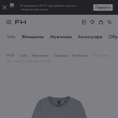
В приложении FH.BY еще удобнее покупать
Перейти
товары вашей мечты
Sale
Женщинам
Мужчинам
Аксессуары
Обу
FH.BY
Sale
Мужчинам
Одежда
Футболки
Футболка
Tee с эластичной горловиной