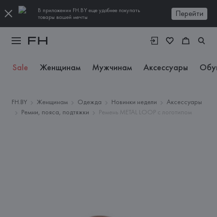
В приложении FH.BY еще удобнее покупать
Перейти
товары вашей мечты
Sale
Женщинам
Мужчинам
Аксессуары
Обу
FH.BY
Женщинам
Одежда
Новинки недели
Аксессуары
Ремни, пояса, подтяжки
Ремень METAL LOOP с логотипом